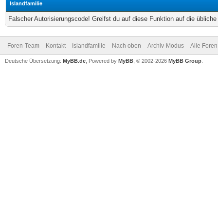
Islandfamilie
Falscher Autorisierungscode! Greifst du auf diese Funktion auf die üblich
Foren-Team
Kontakt
Islandfamilie
Nach oben
Archiv-Modus
Alle Foren
Deutsche Übersetzung:
MyBB.de
, Powered by
MyBB
, © 2002-2026
MyBB Group
.