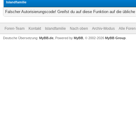
Islandfamilie
Falscher Autorisierungscode! Greifst du auf diese Funktion auf die üblich
Foren-Team
Kontakt
Islandfamilie
Nach oben
Archiv-Modus
Alle Foren
Deutsche Übersetzung:
MyBB.de
, Powered by
MyBB
, © 2002-2026
MyBB Group
.