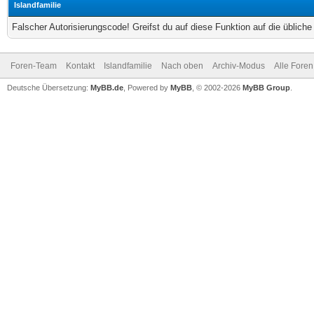
Islandfamilie
Falscher Autorisierungscode! Greifst du auf diese Funktion auf die üblich
Foren-Team
Kontakt
Islandfamilie
Nach oben
Archiv-Modus
Alle Foren
Deutsche Übersetzung:
MyBB.de
, Powered by
MyBB
, © 2002-2026
MyBB Group
.