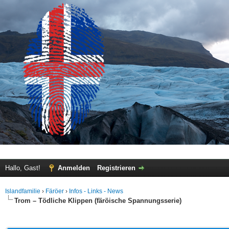
Hallo, Gast!
Anmelden
Registrieren
Islandfamilie
›
Färöer
›
Infos - Links - News
Trom – Tödliche Klippen (färöische Spannungsserie)
 im Durchschnitt