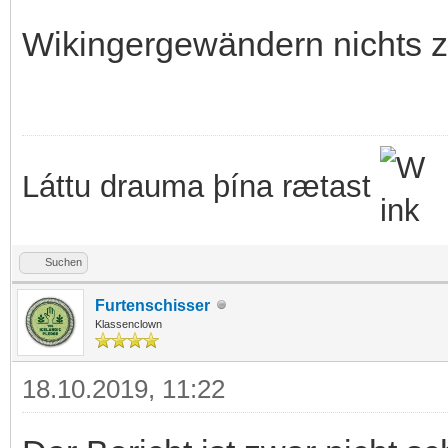
Wikingergewändern nichts z
Láttu drauma þína rætast
Suchen
Furtenschisser
Klassenclown
18.10.2019, 11:22