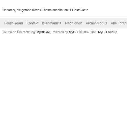
Benutzer, die gerade dieses Thema anschauen: 1 Gast/Gäste
Foren-Team
Kontakt
Islandfamilie
Nach oben
Archiv-Modus
Alle Foren
Deutsche Übersetzung:
MyBB.de
, Powered by
MyBB
, © 2002-2026
MyBB Group
.