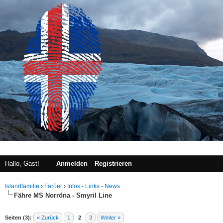
Hallo, Gast!
Anmelden
Registrieren
Islandfamilie
›
Färöer
›
Infos - Links - News
Fähre MS Norröna - Smyril Line
 im Durchschnitt
Seiten (3):
« Zurück
1
2
3
Weiter »