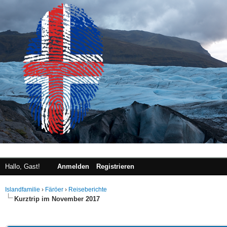
Hallo, Gast!
Anmelden
Registrieren
Islandfamilie
›
Färöer
›
Reiseberichte
Kurztrip im November 2017
 im Durchschnitt