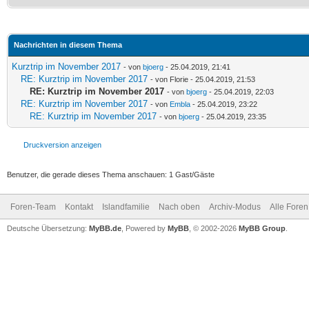
Nachrichten in diesem Thema
Kurztrip im November 2017
- von
bjoerg
- 25.04.2019, 21:41
RE: Kurztrip im November 2017
- von Florie - 25.04.2019, 21:53
RE: Kurztrip im November 2017
- von
bjoerg
- 25.04.2019, 22:03
RE: Kurztrip im November 2017
- von
Embla
- 25.04.2019, 23:22
RE: Kurztrip im November 2017
- von
bjoerg
- 25.04.2019, 23:35
Druckversion anzeigen
Benutzer, die gerade dieses Thema anschauen: 1 Gast/Gäste
Foren-Team
Kontakt
Islandfamilie
Nach oben
Archiv-Modus
Alle Foren
Deutsche Übersetzung:
MyBB.de
, Powered by
MyBB
, © 2002-2026
MyBB Group
.