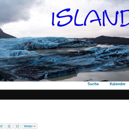
Suche
Kalender
10
11
12
Weiter »